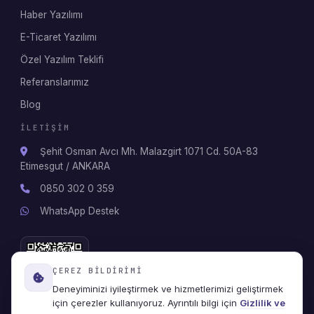
Haber Yazılımı
E-Ticaret Yazılımı
Özel Yazılım Teklifi
Referanslarımız
Blog
İLETIŞIM
Şehit Osman Avcı Mh. Malazgirt 1071 Cd. 50A-83
Etimesgut / ANKARA
0850 302 0 359
WhatsApp Destek
ÇEREZ BILDIRIMI
Deneyiminizi iyileştirmek ve hizmetlerimizi geliştirmek
için çerezler kullanıyoruz. Ayrıntılı bilgi için
Gizlilik ve